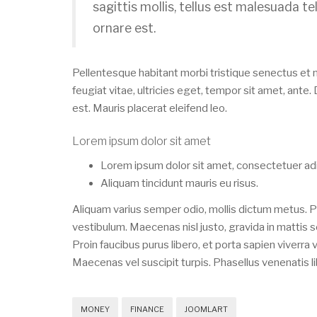
sagittis mollis, tellus est malesuada te
ornare est.
Pellentesque habitant morbi tristique senectus et
feugiat vitae, ultricies eget, tempor sit amet, ant
est. Mauris placerat eleifend leo.
Lorem ipsum dolor sit amet
Lorem ipsum dolor sit amet, consectetuer adip
Aliquam tincidunt mauris eu risus.
Aliquam varius semper odio, mollis dictum metus. Pr
vestibulum. Maecenas nisl justo, gravida in mattis 
Proin faucibus purus libero, et porta sapien viverra 
Maecenas vel suscipit turpis. Phasellus venenatis li
MONEY
FINANCE
JOOMLART