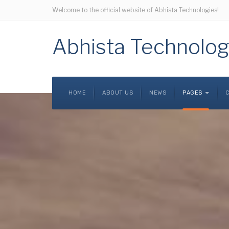
Welcome to the official website of Abhista Technologies!
Abhista Technolog
HOME
ABOUT US
NEWS
PAGES
C