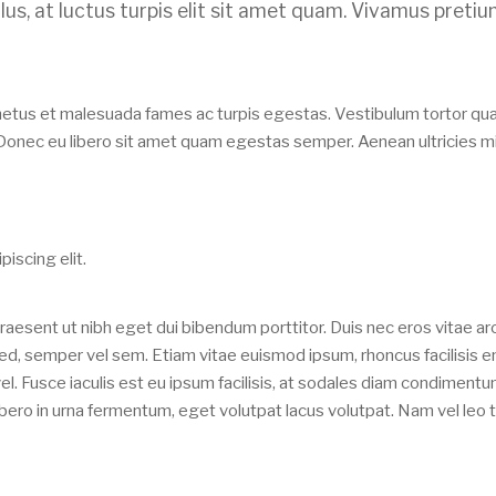
llus, at luctus turpis elit sit amet quam. Vivamus preti
 netus et malesuada fames ac turpis egestas. Vestibulum tortor qu
e. Donec eu libero sit amet quam egestas semper. Aenean ultricies mi
iscing elit.
aesent ut nibh eget dui bibendum porttitor. Duis nec eros vitae ar
sed, semper vel sem. Etiam vitae euismod ipsum, rhoncus facilisis e
vel. Fusce iaculis est eu ipsum facilisis, at sodales diam condimentu
bero in urna fermentum, eget volutpat lacus volutpat. Nam vel leo t