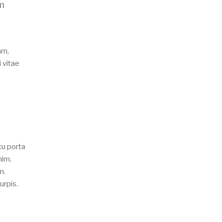
um
am,
 vitae
cu porta
nim.
m.
urpis.