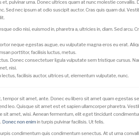
 et, pulvinar urna. Donec ultrices quam at nunc molestie convallis.
unc. Sed nec ipsum at odio suscipit auctor. Cras quis quam dui. Vest
it.
que odio nisi, euismod in, pharetra a, ultricies in, diam. Sed arcu. C
 tortor neque egestas augue, eu vulputate magna eros eu erat. Ali
san porttitor, facilisis luctus, metus.
lectus. Donec consectetuer ligula vulputate sem tristique cursus. Na
t, nisi.
ctus, facilisis auctor, ultrices ut, elementum vulputate, nunc.
et, tempor sit amet, ante. Donec eu libero sit amet quam egestas s
end leo. Quisque sit amet est et sapien ullamcorper pharetra. Vest
re sit amet, wisi. Aenean fermentum, elit eget tincidunt condiment
i.
Donec non enim
in turpis pulvinar facilisis. Ut felis.
turpis condimentum quis condimentum senectus. At ut urna convall