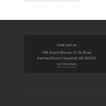
COME VISIT US
348, Anand Bhavan, Dr Dn Road,
Kamrup District Guwahati, AS 781029
Get Directions