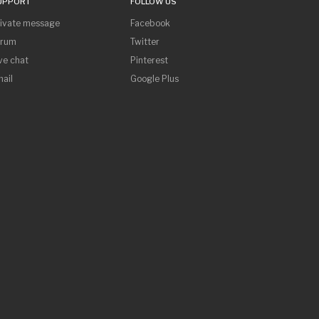
UPPORT
FOLLOW US
rivate message
Facebook
orum
Twitter
ve chat
Pinterest
ail
Google Plus