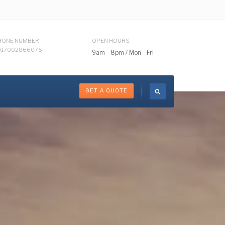
HONE NUMBER
OPEN HOURS
917002866075
9am - 8pm / Mon - Fri
GET A QUOTE