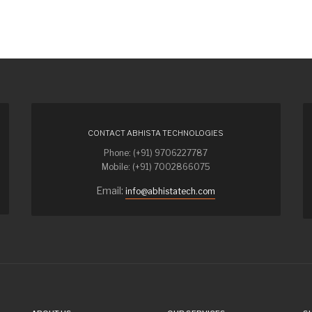
CONTACT ABHISTA TECHNOLOGIES
Phone: (+91) 9706227787
Mobile: (+91) 7002866075
Email:
info@abhistatech.com