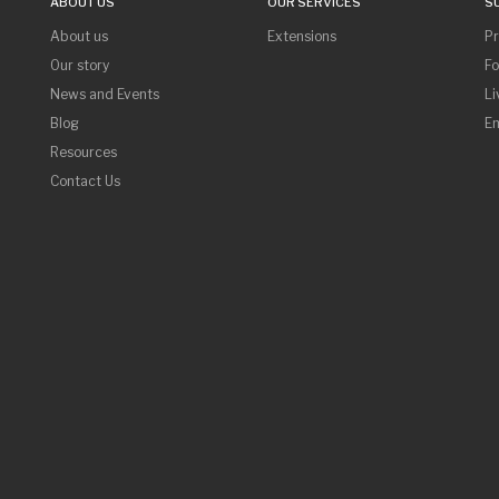
ABOUT US
OUR SERVICES
S
About us
Extensions
P
Our story
F
News and Events
Li
Blog
Em
Resources
Contact Us