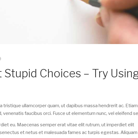
9
t Stupid Choices – Try Usin
la tristique ullamcorper quam, ut dapibus massa hendrerit ac. Etiam
d, venenatis faucibus orci. Fusce ut elementum nunc, vel eleifend s
et eu. Maecenas semper erat vitae elit rutrum, ut imperdiet elit
e senectus et netus et malesuada fames ac turpis egestas. Aliqua