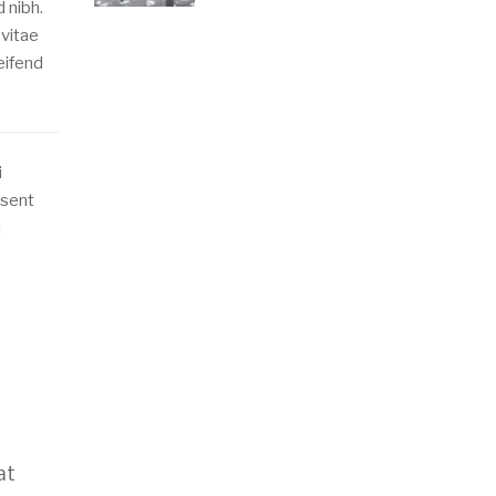
 nibh.
 vitae
eifend
i
esent
a
at