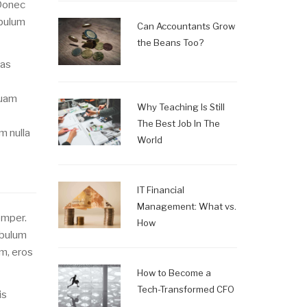
 Donec
ibulum
Can Accountants Grow
the Beans Too?
ras
quam
Why Teaching Is Still
The Best Job In The
m nulla
World
IT Financial
Management: What vs.
emper.
How
ibulum
um, eros
How to Become a
Tech-Transformed CFO
is