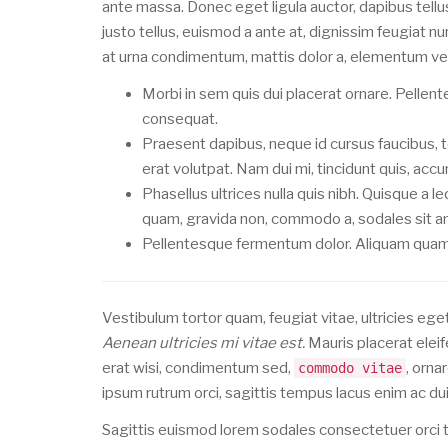
ante massa. Donec eget ligula auctor, dapibus tellus
justo tellus, euismod a ante at, dignissim feugiat n
at urna condimentum, mattis dolor a, elementum vel
Morbi in sem quis dui placerat ornare. Pellentes
consequat.
Praesent dapibus, neque id cursus faucibus,
erat volutpat. Nam dui mi, tincidunt quis, accum
Phasellus ultrices nulla quis nibh. Quisque a 
quam, gravida non, commodo a, sodales sit ame
Pellentesque fermentum dolor. Aliquam quam le
Vestibulum tortor quam, feugiat vitae, ultricies eg
Aenean ultricies mi vitae est.
Mauris placerat eleif
erat wisi, condimentum sed,
, orna
commodo vitae
ipsum rutrum orci, sagittis tempus lacus enim ac du
Sagittis euismod lorem sodales consectetuer orci 