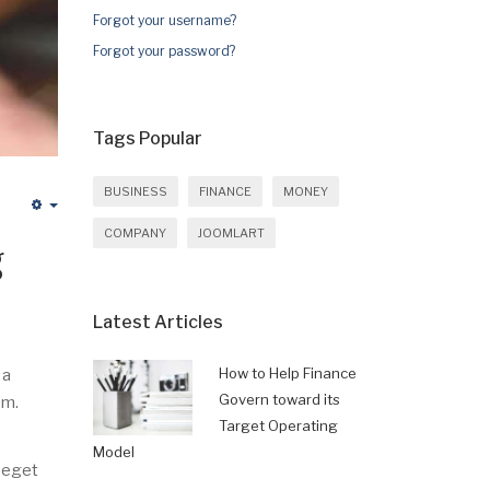
Forgot your username?
Forgot your password?
Tags Popular
BUSINESS
FINANCE
MONEY
Empty
COMPANY
JOOMLART
g
Latest Articles
How to Help Finance
 a
Govern toward its
em.
Target Operating
Model
m eget